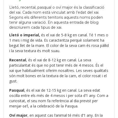
Lletó, recental, pasqual o oví major és la classificació
del xai. Cada nom està vinculat amb l’edat del xai.
Segons els diferents territoris aquests noms poden
tenir alguna variació. En aquesta entrada de blog
descriurem cada tipus de xai.
Lletó o imperial,
és el xai de 5-8 kg en canal. Té 1 mes o
1 mes i mig de vida. Es caracteritza perquè solament ha
begut llet de la mare. El color de la seva carn és rosa pàl·lid
i la seva textura és molt suau.
Recental
, és el xai de 8-12 kg en canal. La seva
particularitat és que no pot tenir més de 4 mesos. És el
xai que habitualment oferim nosaltres. Les seves qualitats
són molt bones en la textura de la carn, el color rosat i el
gust.
Pasqual
, és el xai de 12-15 kg en canal. La seva edat
oscil·la entre els més de 4 mesos i per sota d’1 any. Com a
curiositat, el seu nom fa referència al dia previst per
menjar-se’l, a la celebració de la Pasqua.
Oví major
, en aquest cas l’animal té més d’1 any. En la