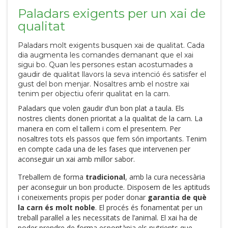
Paladars exigents per un xai de
qualitat
Paladars molt exigents busquen xai de qualitat. Cada
dia augmenta les comandes demanant que el xai
sigui bo. Quan les persones estan acostumades a
gaudir de qualitat llavors la seva intenció és satisfer el
gust del bon menjar. Nosaltres amb el nostre xai
tenim per objectiu oferir qualitat en la carn.
Paladars que volen gaudir d’un bon plat a taula. Els
nostres clients donen prioritat a la qualitat de la carn. La
manera en com el tallem i com el presentem. Per
nosaltres tots els passos que fem són importants. Tenim
en compte cada una de les fases que intervenen per
aconseguir un xai amb millor sabor.
Treballem de forma
tradicional
, amb la cura necessària
per aconseguir un bon producte. Disposem de les aptituds
i coneixements propis per poder donar
garantia de què
la carn és molt noble
. El procés és fonamentat per un
treball paral·lel a les necessitats de l’animal. El xai ha de
poder prendre de forma espontània els nutrients que