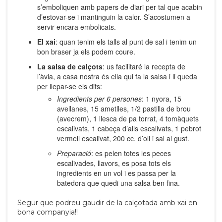
s’emboliquen amb papers de diari per tal que acabin
d’estovar-se i mantinguin la calor. S’acostumen a
servir encara embolicats.
El xai
: quan tenim els talls al punt de sal i tenim un
bon braser ja els podem coure.
La salsa de calçots
: us facilitaré la recepta de
l’àvia, a casa nostra és ella qui fa la salsa i li queda
per llepar-se els dits:
Ingredients per 6 persones
: 1 nyora, 15
avellanes, 15 ametlles, 1/2 pastilla de brou
(avecrem), 1 llesca de pa torrat, 4 tomàquets
escalivats, 1 cabeça d’alls escalivats, 1 pebrot
vermell escalivat, 200 cc. d’oli i sal al gust.
Preparació
: es pelen totes les peces
escalivades, llavors, es posa tots els
ingredients en un vol i es passa per la
batedora que quedi una salsa ben fina.
Segur que podreu gaudir de la calçotada amb xai en
bona companyia!!