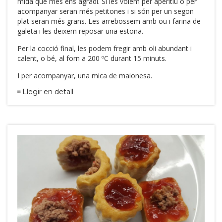
mida que més ens agradi. Si les volem per aperitiu o per
acompanyar seran més petitones i si són per un segon
plat seran més grans. Les arrebossem amb ou i farina de
galeta i les deixem reposar una estona.
Per la cocció final, les podem fregir amb oli abundant i
calent, o bé, al forn a 200 ºC durant 15 minuts.
I per acompanyar, una mica de maionesa.
Llegir en detall