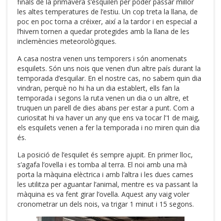
finals de la primavera s’esquilen per poder passar millor
les altes temperatures de l’estiu. Un cop treta la llana, de
poc en poc torna a créixer, així a la tardor i en especial a
l’hivern tornen a quedar protegides amb la llana de les
inclemències meteorològiques.
A casa nostra venen uns temporers i són anomenats
esquilets. Són uns nois que venen d’un altre país durant la
temporada d’esquilar. En el nostre cas, no sabem quin dia
vindran, perquè no hi ha un dia establert, ells fan la
temporada i segons la ruta venen un dia o un altre, et
truquen un parell de dies abans per estar a punt. Com a
curiositat hi va haver un any que ens va tocar l’1 de maig,
els esquilets venen a fer la temporada i no miren quin dia
és.
La posició de l’esquilet és sempre ajupit. En primer lloc,
s’agafa l’ovella i es tomba al terra. El noi amb una mà
porta la màquina elèctrica i amb l’altra i les dues cames
les utilitza per aguantar l’animal, mentre es va passant la
màquina es va fent girar l’ovella. Aquest any vaig voler
cronometrar un dels nois, va trigar 1 minut i 15 segons.