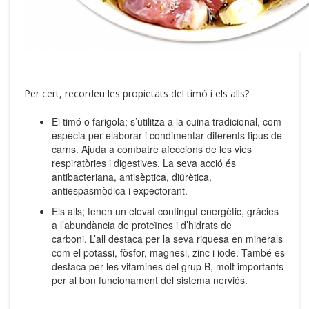
Per cert, recordeu les propietats del timó i els alls?
El timó o farigola; s’utilitza a la cuina tradicional, com
espècia per elaborar i condimentar diferents tipus de
carns. Ajuda a combatre afeccions de les vies
respiratòries i digestives. La seva acció és
antibacteriana, antisèptica, diürètica,
antiespasmòdica i expectorant.
Els alls; tenen un elevat contingut energètic, gràcies
a l’abundància de proteïnes i d’hidrats de
carboni. L’all destaca per la seva riquesa en minerals
com el potassi, fòsfor, magnesi, zinc i iode. També es
destaca per les vitamines del grup B, molt importants
per al bon funcionament del sistema nerviós.