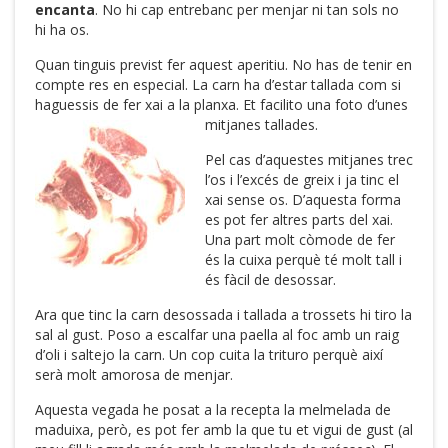
encanta
. No hi cap entrebanc per menjar ni tan sols no
hi ha os.
Quan tinguis previst fer aquest aperitiu. No has de tenir en
compte res en especial. La carn ha d’estar tallada com si
haguessis de fer xai a la planxa. Et facilito una foto d’unes
mitjanes tallades.
Pel cas d’aquestes mitjanes trec
l’os i l’excés de greix i ja tinc el
xai sense os. D’aquesta forma
es pot fer altres parts del xai.
Una part molt còmode de fer
és la cuixa perquè té molt tall i
és fàcil de desossar.
Ara que tinc la carn desossada i tallada a trossets hi tiro la
sal al gust. Poso a escalfar una paella al foc amb un raig
d’oli i saltejo la carn. Un cop cuita la trituro perquè així
serà molt amorosa de menjar.
Aquesta vegada he posat a la recepta la melmelada de
maduixa, però, es pot fer amb la que tu et vigui de gust (al