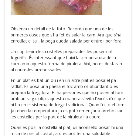
Observa un detall de la foto. Recorda que una de les
primeres coses que s’ha fet és salar la carn. Ara que s’ha
enrotllat el tall, la peça queda salada per dintre i per fora.
Un cop tenim les costelles preparades les posem al
frigorífic. És interessant que baixi la temperatura de la
carn amb aquesta forma de piruleta. Així, no es desfaran
al coure-les arrebossades.
En un plat es bat un ou i en un altre plat es posa el pa
ratllat. Es posa una paella el foc amb oli abundant o es
prepara la fregidora. Hi ha persones que ho posen al forn
amb un raig d’oli, d’aquesta manera s’evita l’excés d’oli que
hi ha en el sistema de fregir tradicional. Quan l’oli o el forn
ja tenen la temperatura ja es pot començar a arrebossar
les costelles per la part de la piruleta i a coure.
Quan es posi la costella al plat, us aconsello posar-hi una
mica de mel al costat, així es pot fer una saludable