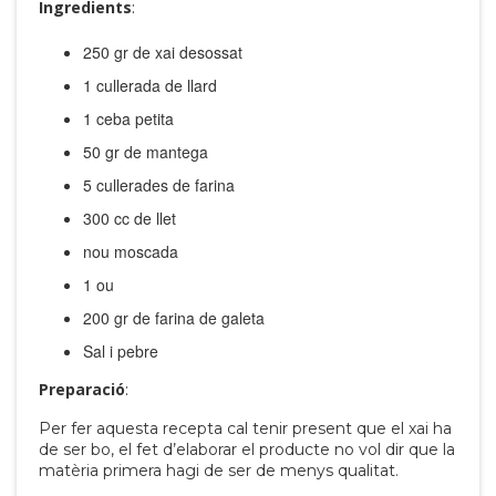
Ingredients
:
250 gr de xai desossat
1 cullerada de llard
1 ceba petita
50 gr de mantega
5 cullerades de farina
300 cc de llet
nou moscada
1 ou
200 gr de farina de galeta
Sal i pebre
Preparació
:
Per fer aquesta recepta cal tenir present que el xai ha
de ser bo, el fet d’elaborar el producte no vol dir que la
matèria primera hagi de ser de menys qualitat.