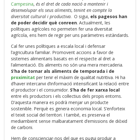
Campesina
,
és el dret de cada nació a mantenir i
desenvolupar els seus aliments, tenint en compte la
diversitat cultural i productiva
. O sigui,
els pagesos han
de poder decidir què conreen
. Actualment, les
polítiques agrícoles no permeten fer una diversitat
agrícola, ens hem de regir per uns paràmetres estàndards.
Cal fer unes polítiques a escala local i defensar
l’agricultura familiar. Promovent accions a favor de
sistemes alimentaris basats en el respecte al dret a
l’alimentació. Els aliments no són una mera mercaderia.
S’ha de tornar als aliments de temporada i de
proximitat
per tenir el màxim de qualitat nutritiva. Hi ha
d’haver intercanvi d’informació intensificant la relació entre
el productor i el consumidor.
S’ha de fer xarxa local
entre els productors i els col·lectius dels propis entorns.
D’aquesta manera es podrà menjar un producte
sostenible. Perquè es genera economia local. S’enforteix
el teixit social del territori. I també, es preserva el
mediambient sense malbaratament d’emissions de diòxid
de carboni.
Hem de conscienciar-nos del que es pugui produir a