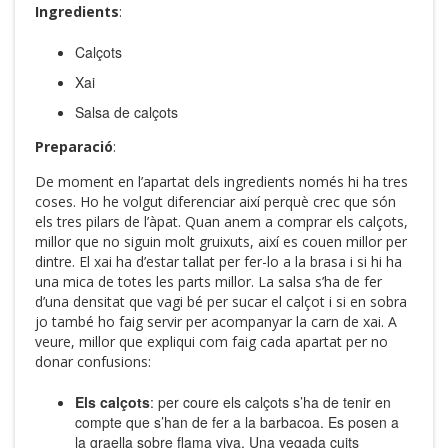
Ingredients
:
Calçots
Xai
Salsa de calçots
Preparació
:
De moment en l’apartat dels ingredients només hi ha tres
coses. Ho he volgut diferenciar així perquè crec que són
els tres pilars de l’àpat. Quan anem a comprar els calçots,
millor que no siguin molt gruixuts, així es couen millor per
dintre. El xai ha d’estar tallat per fer-lo a la brasa i si hi ha
una mica de totes les parts millor. La salsa s’ha de fer
d’una densitat que vagi bé per sucar el calçot i si en sobra
jo també ho faig servir per acompanyar la carn de xai. A
veure, millor que expliqui com faig cada apartat per no
donar confusions:
Els calçots
: per coure els calçots s’ha de tenir en
compte que s’han de fer a la barbacoa. Es posen a
la graella sobre flama viva. Una vegada cuits