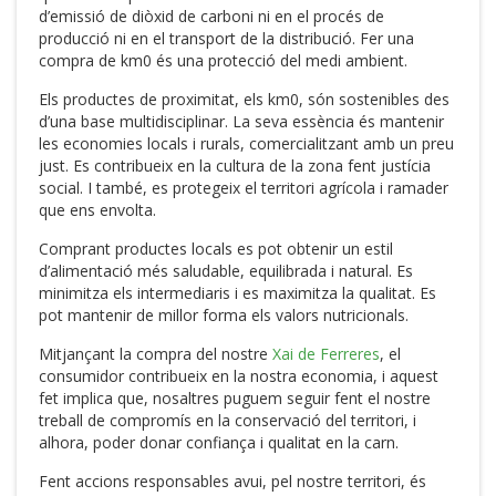
d’emissió de diòxid de carboni ni en el procés de
producció ni en el transport de la distribució. Fer una
compra de km0 és una protecció del medi ambient.
Els productes de proximitat, els km0, són sostenibles des
d’una base multidisciplinar. La seva essència és mantenir
les economies locals i rurals, comercialitzant amb un preu
just. Es contribueix en la cultura de la zona fent justícia
social. I també, es protegeix el territori agrícola i ramader
que ens envolta.
Comprant productes locals es pot obtenir un estil
d’alimentació més saludable, equilibrada i natural. Es
minimitza els intermediaris i es maximitza la qualitat. Es
pot mantenir de millor forma els valors nutricionals.
Mitjançant la compra del nostre
Xai de Ferreres
, el
consumidor contribueix en la nostra economia, i aquest
fet implica que, nosaltres puguem seguir fent el nostre
treball de compromís en la conservació del territori, i
alhora, poder donar confiança i qualitat en la carn.
Fent accions responsables avui, pel nostre territori, és