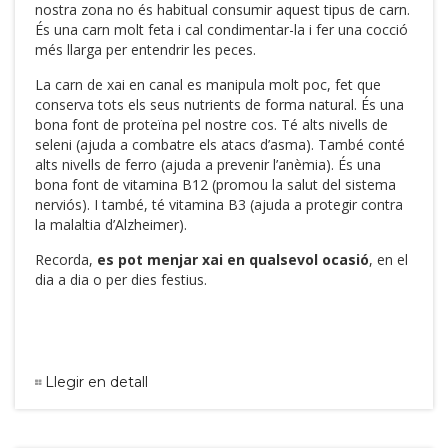
nostra zona no és habitual consumir aquest tipus de carn.
És una carn molt feta i cal condimentar-la i fer una cocció
més llarga per entendrir les peces.
La carn de xai en canal es manipula molt poc, fet que
conserva tots els seus nutrients de forma natural. És una
bona font de proteïna pel nostre cos. Té alts nivells de
seleni (ajuda a combatre els atacs d’asma). També conté
alts nivells de ferro (ajuda a prevenir l’anèmia). És una
bona font de vitamina B12 (promou la salut del sistema
nerviós). I també, té vitamina B3 (ajuda a protegir contra
la malaltia d’Alzheimer).
Recorda,
es pot menjar xai en qualsevol ocasió
, en el
dia a dia o per dies festius.
Llegir en detall