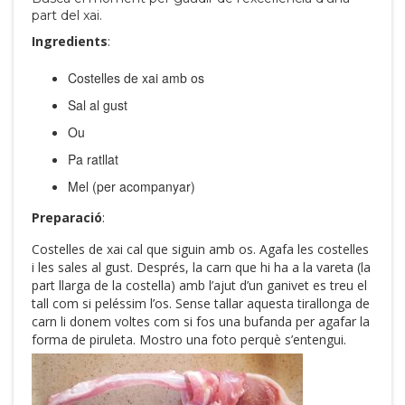
part del xai.
Ingredients
:
Costelles de xai amb os
Sal al gust
Ou
Pa ratllat
Mel (per acompanyar)
Preparació
:
Costelles de xai cal que siguin amb os. Agafa les costelles
i les sales al gust. Després, la carn que hi ha a la vareta (la
part llarga de la costella) amb l’ajut d’un ganivet es treu el
tall com si peléssim l’os. Sense tallar aquesta tirallonga de
carn li donem voltes com si fos una bufanda per agafar la
forma de piruleta. Mostro una foto perquè s’entengui.