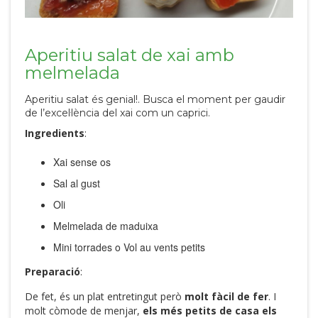
Aperitiu salat de xai amb
melmelada
Aperitiu salat és genial!. Busca el moment per gaudir
de l’excel·lència del xai com un caprici.
Ingredients
:
Xai sense os
Sal al gust
Oli
Melmelada de maduixa
Mini torrades o Vol au vents petits
Preparació
:
De fet, és un plat entretingut però
molt fàcil de fer
. I
molt còmode de menjar,
els més petits de casa els