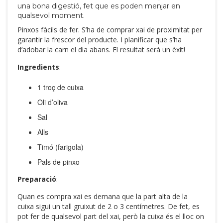
una bona digestió, fet que es poden menjar en
qualsevol moment.
Pinxos fàcils de fer. S’ha de comprar xai de proximitat per
garantir la frescor del producte. I planificar que s’ha
d’adobar la carn el dia abans. El resultat serà un èxit!
Ingredients
:
1 troç de cuixa
Oli d’oliva
Sal
Alls
Timó (farigola)
Pals de pinxo
Preparació
:
Quan es compra xai es demana que la part alta de la
cuixa sigui un tall gruixut de 2 o 3 centímetres. De fet, es
pot fer de qualsevol part del xai, però la cuixa és el lloc on