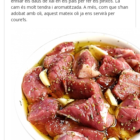
enfilar els daus de xai en els pals per fer els pinxos. La
carn és molt tendra i aromatitzada. A més, com que s’han
adobat amb oli, aquest mateix oli ja ens servirà per
coure’ls.