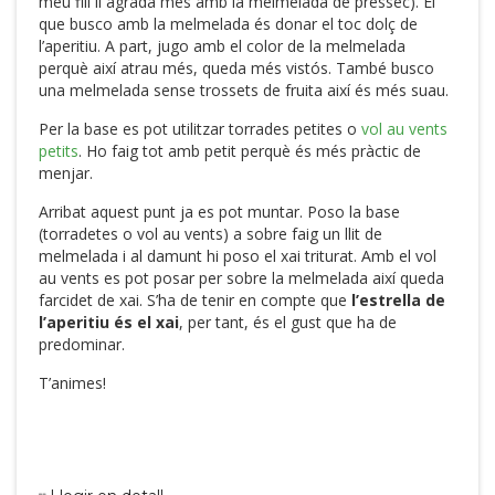
meu fill li agrada més amb la melmelada de préssec). El
que busco amb la melmelada és donar el toc dolç de
l’aperitiu. A part, jugo amb el color de la melmelada
perquè així atrau més, queda més vistós. També busco
una melmelada sense trossets de fruita així és més suau.
Per la base es pot utilitzar torrades petites o
vol au vents
petits
. Ho faig tot amb petit perquè és més pràctic de
menjar.
Arribat aquest punt ja es pot muntar. Poso la base
(torradetes o vol au vents) a sobre faig un llit de
melmelada i al damunt hi poso el xai triturat. Amb el vol
au vents es pot posar per sobre la melmelada així queda
farcidet de xai. S’ha de tenir en compte que
l’estrella de
l’aperitiu és el xai
, per tant, és el gust que ha de
predominar.
T’animes!