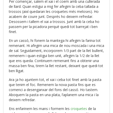
Per començar, salem el xai i el coem amb una cullerada
de llard. Quan estigui a mig fer afegim la ceba tallada a
trossos (així quedaran les croquetes més meloses). Ho
acabem de coure junt. Després ho deixem refredar.
Desossem i tallem el xai a trossos. Junt amb la ceba ho
passem per la picadora perquè quedi tot barrejat i ben
finet.
En un cassó, hi fonem la mantega hi afegim la farina tot
remenant. Hi afegim una mica de nou moscada i una mica
de sal. Seguidament, incorporem 1/3 part de la llet bullent,
remenem i quan estigui ben unit, afegim la 1/2 de la llet
que ens queda. Continuem remenant fins a obtenir una
massa ben fina, tirem la llet restant, deixant que quedi tot
ben lligat.
Ara ja ho ajuntem tot, el xai i ceba tot finet amb la pasta
que tenim el foc. Remenem la nova pasta fins que es
comenci a desenganxar del fons del cassó. Ho tastem.
Aboquem la pasta en una plata, l’aplanem una mica i la
deixem refredar.
Ens enfarinem les mans i formem les
croquetes
de la