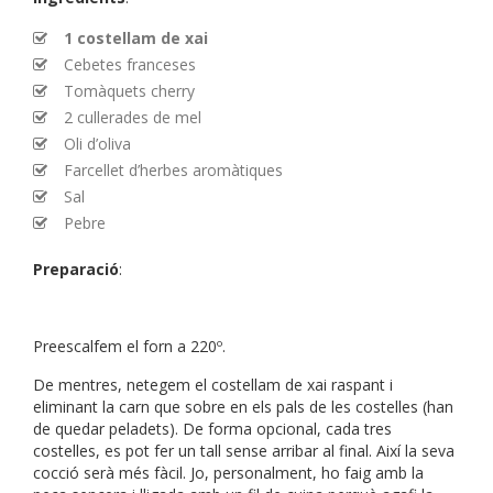
1 costellam de xai
Cebetes franceses
Tomàquets cherry
2 cullerades de mel
Oli d’oliva
Farcellet d’herbes aromàtiques
Sal
Pebre
Preparació
:
Preescalfem el forn a 220º.
De mentres, netegem el costellam de xai raspant i
eliminant la carn que sobre en els pals de les costelles (han
de quedar peladets). De forma opcional, cada tres
costelles, es pot fer un tall sense arribar al final. Així la seva
cocció serà més fàcil. Jo, personalment, ho faig amb la