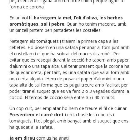
peça sencera i lligada amb un fil de cuina perquè agafi la
forma de corona.
En un vol hi
barregem la mel, l’oli d’oliva, les herbes
aromàtiques, sal i pebre
. Quan ho tenim macerat, amb
un pinzell pintem ben pintadetes les costelles.
Netegem els tomàquets i traiem la primera capa a les
cebetes. Ho posem en una safata per anar al forn junt amb
el costellam i el que ha sobrat del macerat també. Per
evitar que és resequi durant la cocció ho tapem amb paper
d’alumini o una tapa alta. Cal tenir present que la corona ha
de quedar dreta, per tant, és una safata que va al forn amb
una certa alçada. Hem de posar el paper d’alumini o una
tapa alta de tal forma que es pugui treure amb facilitat per
poder tirar el suquet que es va fent 2 o 3 vegades durant la
cocció. El temps de cocció serà entre 35 i 40 minuts.
Un cop cuit, per emplatar-ho hem de treure el fil de cuinar.
Presentem el carré dret
i en la base les cebetes i
tomàquets, i tot plegat amb banyat amb el suquet que ens
ha quedat a la safata.
Ja em direu
com us ha anat!