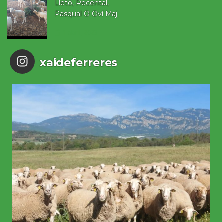
Lletó, Recental,
Pasqual O Oví Maj
1 abril, 2023
xaideferreres