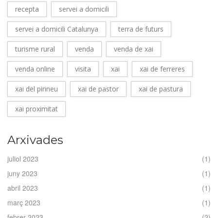
recepta
servei a domicili
servei a domicili Catalunya
terra de futurs
turisme rural
venda
venda de xai
venda online
visita
xai
xai de ferreres
xai del pirineu
xai de pastor
xai de pastura
xai proximitat
Arxivades
juliol 2023
(1)
juny 2023
(1)
abril 2023
(1)
març 2023
(1)
febrer 2023
(2)