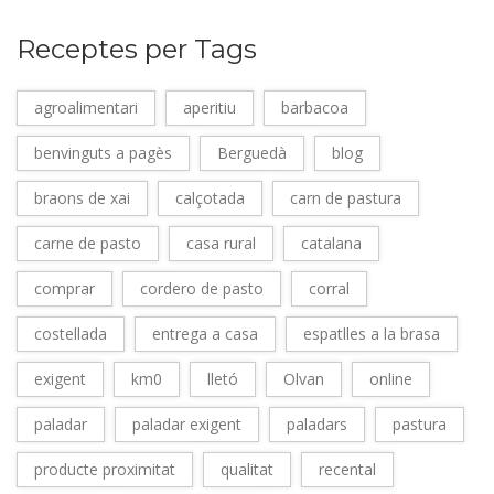
Receptes per Tags
agroalimentari
aperitiu
barbacoa
benvinguts a pagès
Berguedà
blog
braons de xai
calçotada
carn de pastura
carne de pasto
casa rural
catalana
comprar
cordero de pasto
corral
costellada
entrega a casa
espatlles a la brasa
exigent
km0
lletó
Olvan
online
paladar
paladar exigent
paladars
pastura
producte proximitat
qualitat
recental