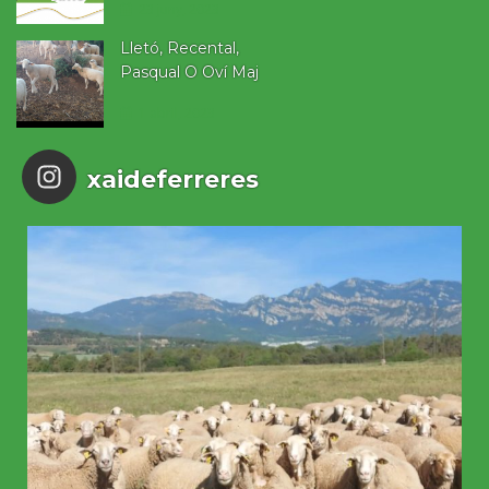
23 juny, 2023
Lletó, Recental,
Pasqual O Oví Maj
1 abril, 2023
xaideferreres