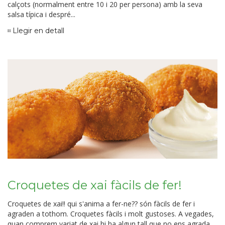
calçots (normalment entre 10 i 20 per persona) amb la seva
salsa típica i despré...
Llegir en detall
Croquetes de xai fàcils de fer!
Croquetes de xai!! qui s'anima a fer-ne?? són fàcils de fer i
agraden a tothom. Croquetes fàcils i molt gustoses. A vegades,
quan comprem variat de xai hi ha algun tall que no ens agrada