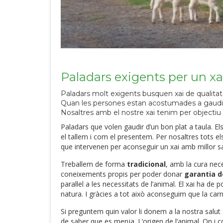
Paladars exigents per un xa
Paladars molt exigents busquen xai de qualita
Quan les persones estan acostumades a gaudir de
Nosaltres amb el nostre xai tenim per objectiu of
Paladars que volen gaudir d’un bon plat a taula. El
el tallem i com el presentem. Per nosaltres tots
que intervenen per aconseguir un xai amb millor s
Treballem de forma
tradicional
, amb la cura nec
coneixements propis per poder donar
garantia d
paral·lel a les necessitats de l’animal. El xai ha d
natura. I gràcies a tot això aconseguim que la carn 
Si preguntem quin valor li donem a la nostra sal
de saber que es menja. L’origen de l’animal. On i 