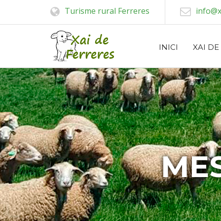
Turisme rural Ferreres
info@x
INICI
XAI DE
MES