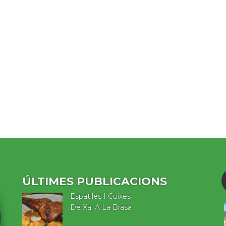
ÚLTIMES PUBLICACIONS
Espatlles I Cuixes
De Xai A La Brasa