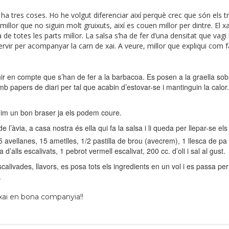
a tres coses. Ho he volgut diferenciar així perquè crec que són els t
illor que no siguin molt gruixuts, així es couen millor per dintre. El x
ca de totes les parts millor. La salsa s’ha de fer d’una densitat que vagi
servir per acompanyar la carn de xai. A veure, millor que expliqui com f
enir en compte que s’han de fer a la barbacoa. Es posen a la graella sob
 papers de diari per tal que acabin d’estovar-se i mantinguin la calor.
tenim un bon braser ja els podem coure.
 de l’àvia, a casa nostra és ella qui fa la salsa i li queda per llepar-se els 
5 avellanes, 15 ametlles, 1/2 pastilla de brou (avecrem), 1 llesca de pa
d’alls escalivats, 1 pebrot vermell escalivat, 200 cc. d’oli i sal al gust.
calivades, llavors, es posa tots els ingredients en un vol i es passa per
.
xai en bona companyia!!