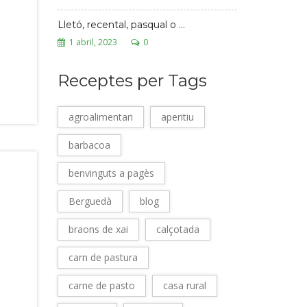
Lletó, recental, pasqual o ...
1 abril, 2023
0
Receptes per Tags
agroalimentari
aperitiu
barbacoa
benvinguts a pagès
Berguedà
blog
braons de xai
calçotada
carn de pastura
carne de pasto
casa rural