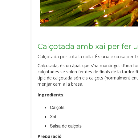
Calçotada amb xai per fer u
Calçotada per tota la colla! És una excusa per tr
Calçotada, és un àpat que s’ha mantingut d’una for
calçotades se solen fer des de finals de la tardor f
típic de calçotada són els calçots (normalment entr
menjar carn a la brasa.
Ingredients
:
Calçots
Xai
Salsa de calçots
Preparació
: