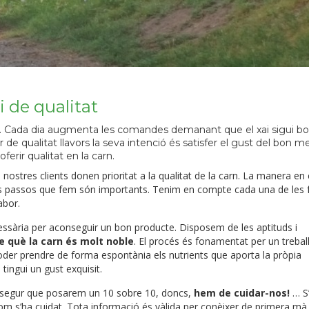
i de qualitat
t. Cada dia augmenta les comandes demanant que el xai sigui bo
 qualitat llavors la seva intenció és satisfer el gust del bon me
erir qualitat en la carn.
s nostres clients donen prioritat a la qualitat de la carn. La manera e
 els passos que fem són importants. Tenim en compte cada una de les 
abor.
essària per aconseguir un bon producte. Disposem de les aptituds i
e què la carn és molt noble
. El procés és fonamentat per un trebal
e poder prendre de forma espontània els nutrients que aporta la pròpia
tingui un gust exquisit.
ut segur que posarem un 10 sobre 10, doncs,
hem de cuidar-nos!
… S
com s’ha cuidat. Tota informació és vàlida per conèixer de primera mà