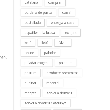
catalana
comprar
cordero de pasto
corral
costellada
entrega a casa
espatlles a la brasa
exigent
km0
lletó
Olvan
online
paladar
 menú
paladar exigent
paladars
pastura
producte proximitat
qualitat
recental
recepta
servei a domicili
servei a domicili Catalunya