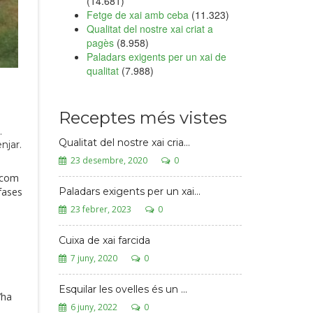
(14.681)
Fetge de xai amb ceba
(11.323)
Qualitat del nostre xai criat a
pagès
(8.958)
Paladars exigents per un xai de
qualitat
(7.988)
Receptes més vistes
.
Qualitat del nostre xai cria...
njar.
23 desembre, 2020
0
n com
fases
Paladars exigents per un xai...
23 febrer, 2023
0
Cuixa de xai farcida
l
7 juny, 2020
0
Esquilar les ovelles és un ...
’ha
6 juny, 2022
0