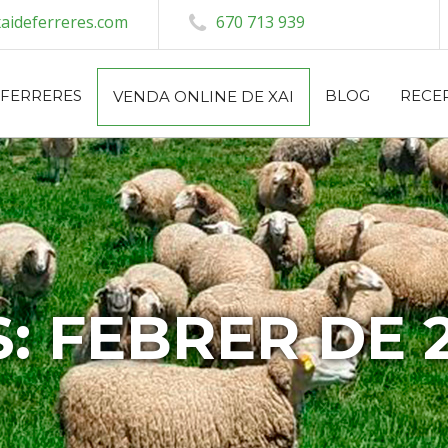
aideferreres.com
670 713 939
 FERRERES
BLOG
RECE
VENDA ONLINE DE XAI
: FEBRER DE 