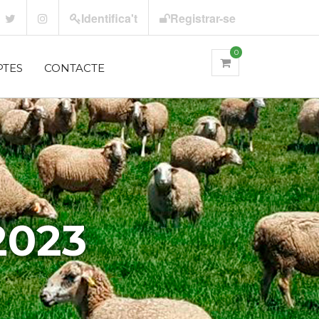
Identifica't
Registrar-se
0
PTES
CONTACTE
2023