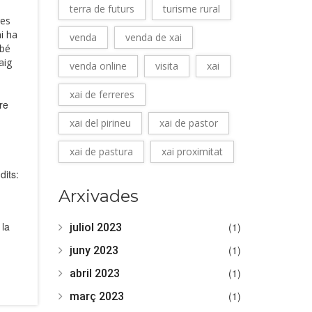
terra de futurs
turisme rural
res
ai ha
venda
venda de xai
 bé
aig
venda online
visita
xai
xai de ferreres
re
xai del pirineu
xai de pastor
xai de pastura
xai proximitat
dits:
Arxivades
 la
(1)
juliol 2023
(1)
juny 2023
(1)
abril 2023
(1)
març 2023