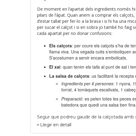
De moment en l’apartat dels ingredients només hi h
pilars de l’àpat. Quan anem a comprar els calçots, m
d’estar tallat per fer-lo a la brasa i si hi ha una mi
per sucar el calçot i si en sobra jo també ho faig 
cada apartat per no donar confusions:
Els calçots
: per coure els calçots s’ha de t
flama viva. Una vegada cuits s’emboliquen amb
S’acostumen a servir encara embolicats.
El xai
: quan tenim els talls al punt de sal i 
La salsa de calçots
: us facilitaré la recepta
Ingredients per 6 persones
: 1 nyora, 1
torrat, 4 tomàquets escalivats, 1 cabeça 
Preparació
: es pelen totes les peces es
batedora que quedi una salsa ben fina
Segur que podreu gaudir de la calçotada amb 
Llegir en detall