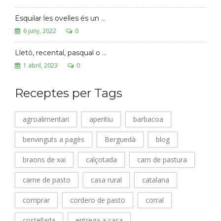
Esquilar les ovelles és un ...
6 juny, 2022
0
Lletó, recental, pasqual o ...
1 abril, 2023
0
Receptes per Tags
agroalimentari
aperitiu
barbacoa
benvinguts a pagès
Berguedà
blog
braons de xai
calçotada
carn de pastura
carne de pasto
casa rural
catalana
comprar
cordero de pasto
corral
costellada
entrega a casa