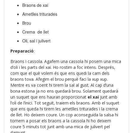
Braons de xai
Ametlles triturades
Brou
Crema de llet
Oli, sal i julivert
Preparació
:
Braons i cassola. Agafem una cassola hi posem una mica
d’oli i les parts del xai. Ho rostim a foc intens. Després,
com que el què volem és que ens quedi la carn dels
braons tova. Afegim el brou perquè faci la xup xup.
Mentre es va coent hi tirem la sal al gust. Al cap d’una
bona estona ja no ens quedarà brou. Solament quedarà
un suquet que ens hauran proporcionat
el xai
junt amb
l’oli de l’inici. Tot seguit, traiem els braons. Amb el suquet
que ens queda hi tirem les ametlles triturades i la crema
de llet. Ho deixem coure. Un cop aconseguida la salsa hi
tornem a posar els braons a la cassola hi ho deixem
coure 5 minuts tot junt amb una mica de julivert pel
damunt.