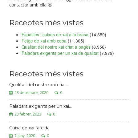
contactar amb ella 🙂
Receptes més vistes
Espatlles i cuixes de xai a la brasa
(14.659)
Fetge de xai amb ceba
(11.305)
Qualitat del nostre xai criat a pagès
(8.956)
Paladars exigents per un xai de qualitat
(7.979)
Receptes més vistes
Qualitat del nostre xai cria...
23 desembre, 2020
0
Paladars exigents per un xai...
23 febrer, 2023
0
Cuixa de xai farcida
7 juny, 2020
0