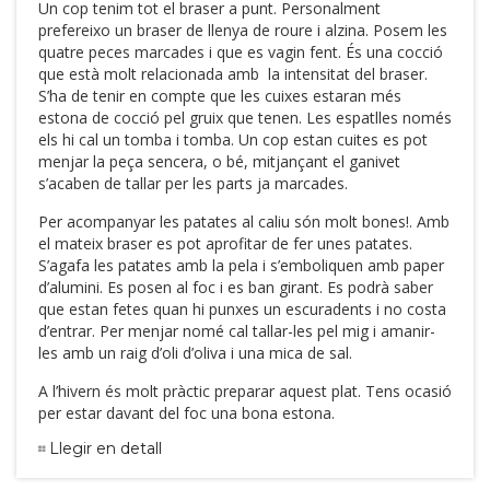
Un cop tenim tot el braser a punt. Personalment
prefereixo un braser de llenya de roure i alzina. Posem les
quatre peces marcades i que es vagin fent. És una cocció
que està molt relacionada amb la intensitat del braser.
S’ha de tenir en compte que les cuixes estaran més
estona de cocció pel gruix que tenen. Les espatlles només
els hi cal un tomba i tomba. Un cop estan cuites es pot
menjar la peça sencera, o bé, mitjançant el ganivet
s’acaben de tallar per les parts ja marcades.
Per acompanyar les patates al caliu són molt bones!. Amb
el mateix braser es pot aprofitar de fer unes patates.
S’agafa les patates amb la pela i s’emboliquen amb paper
d’alumini. Es posen al foc i es ban girant. Es podrà saber
que estan fetes quan hi punxes un escuradents i no costa
d’entrar. Per menjar nomé cal tallar-les pel mig i amanir-
les amb un raig d’oli d’oliva i una mica de sal.
A l’hivern és molt pràctic preparar aquest plat. Tens ocasió
per estar davant del foc una bona estona.
Llegir en detall