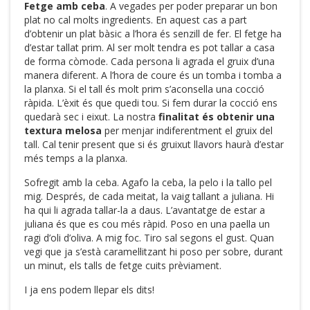
Fetge amb ceba
. A vegades per poder preparar un bon
plat no cal molts ingredients. En aquest cas a part
d’obtenir un plat bàsic a l’hora és senzill de fer. El fetge ha
d’estar tallat prim. Al ser molt tendra es pot tallar a casa
de forma còmode. Cada persona li agrada el gruix d’una
manera diferent. A l’hora de coure és un tomba i tomba a
la planxa. Si el tall és molt prim s’aconsella una cocció
ràpida. L’èxit és que quedi tou. Si fem durar la cocció ens
quedarà sec i eixut. La nostra
finalitat és obtenir una
textura melosa
per menjar indiferentment el gruix del
tall. Cal tenir present que si és gruixut llavors haurà d’estar
més temps a la planxa.
Sofregit amb la ceba. Agafo la ceba, la pelo i la tallo pel
mig. Després, de cada meitat, la vaig tallant a juliana. Hi
ha qui li agrada tallar-la a daus. L’avantatge de estar a
juliana és que es cou més ràpid. Poso en una paella un
ragi d’oli d’oliva. A mig foc. Tiro sal segons el gust. Quan
vegi que ja s’està caramel·litzant hi poso per sobre, durant
un minut, els talls de fetge cuits prèviament.
I ja ens podem llepar els dits!