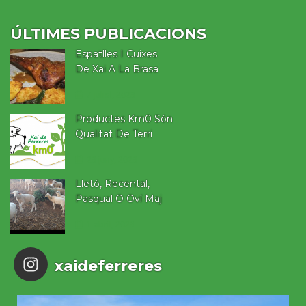
ÚLTIMES PUBLICACIONS
Espatlles I Cuixes
De Xai A La Brasa
7 juliol, 2023
Productes Km0 Són
Qualitat De Terri
23 juny, 2023
Lletó, Recental,
Pasqual O Oví Maj
1 abril, 2023
xaideferreres