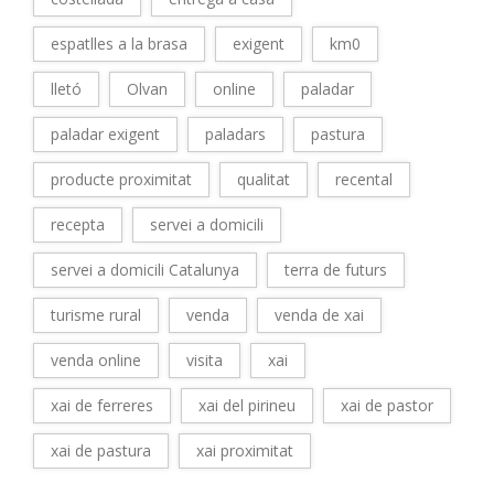
espatlles a la brasa
exigent
km0
lletó
Olvan
online
paladar
paladar exigent
paladars
pastura
producte proximitat
qualitat
recental
recepta
servei a domicili
servei a domicili Catalunya
terra de futurs
turisme rural
venda
venda de xai
venda online
visita
xai
xai de ferreres
xai del pirineu
xai de pastor
xai de pastura
xai proximitat