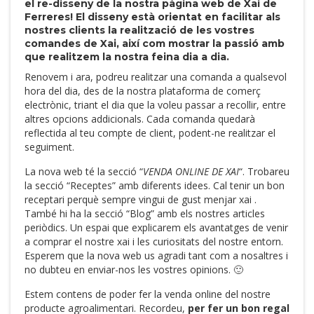
el re-disseny de la nostra pàgina web de Xai de
Ferreres! El disseny està orientat en facilitar als
nostres clients la realització de les vostres
comandes de Xai, així com mostrar la passió amb
que realitzem la nostra feina dia a dia.
Renovem i ara, podreu realitzar una comanda a qualsevol
hora del dia, des de la nostra plataforma de comerç
electrònic, triant el dia que la voleu passar a recollir, entre
altres opcions addicionals. Cada comanda quedarà
reflectida al teu compte de client, podent-ne realitzar el
seguiment.
La nova web té la secció “
VENDA ONLINE DE XAI
“. Trobareu
la secció “Receptes” amb diferents idees. Cal tenir un bon
receptari perquè sempre vingui de gust menjar xai .
També hi ha la secció “Blog” amb els nostres articles
periòdics. Un espai que explicarem els avantatges de venir
a comprar el nostre xai i les curiositats del nostre entorn.
Esperem que la nova web us agradi tant com a nosaltres i
no dubteu en enviar-nos les vostres opinions. 🙂
Estem contens de poder fer la venda online del nostre
producte agroalimentari. Recordeu,
per fer un bon regal