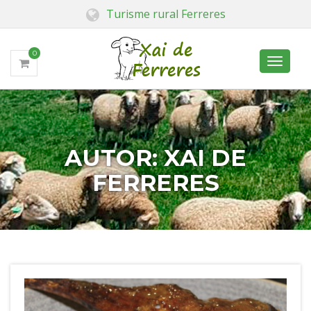
Turisme rural Ferreres
0
Toggle
navigati
AUTOR:
XAI DE
FERRERES